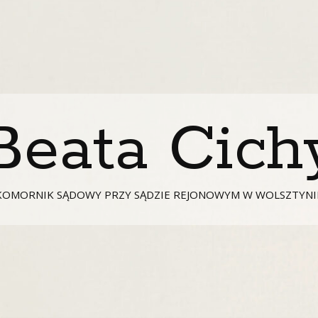
Beata Cich
KOMORNIK SĄDOWY PRZY SĄDZIE REJONOWYM W WOLSZTYNI