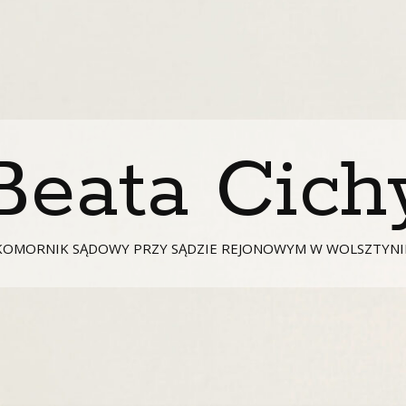
Beata Cich
KOMORNIK SĄDOWY PRZY SĄDZIE REJONOWYM W WOLSZTYNI