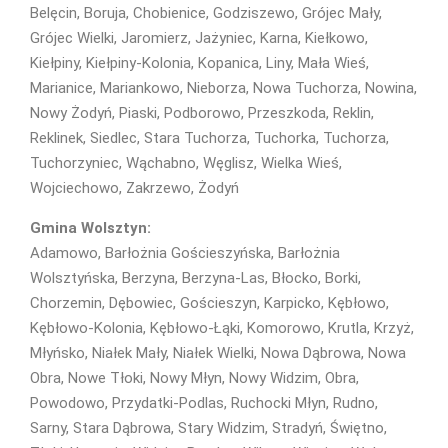
Belęcin, Boruja, Chobienice, Godziszewo, Grójec Mały,
Grójec Wielki, Jaromierz, Jażyniec, Karna, Kiełkowo,
Kiełpiny, Kiełpiny-Kolonia, Kopanica, Liny, Mała Wieś,
Marianice, Mariankowo, Nieborza, Nowa Tuchorza, Nowina,
Nowy Żodyń, Piaski, Podborowo, Przeszkoda, Reklin,
Reklinek, Siedlec, Stara Tuchorza, Tuchorka, Tuchorza,
Tuchorzyniec, Wąchabno, Węglisz, Wielka Wieś,
Wojciechowo, Zakrzewo, Żodyń
Gmina Wolsztyn:
Adamowo, Barłożnia Gościeszyńska, Barłożnia
Wolsztyńska, Berzyna, Berzyna-Las, Błocko, Borki,
Chorzemin, Dębowiec, Gościeszyn, Karpicko, Kębłowo,
Kębłowo-Kolonia, Kębłowo-Łąki, Komorowo, Krutla, Krzyż,
Młyńsko, Niałek Mały, Niałek Wielki, Nowa Dąbrowa, Nowa
Obra, Nowe Tłoki, Nowy Młyn, Nowy Widzim, Obra,
Powodowo, Przydatki-Podlas, Ruchocki Młyn, Rudno,
Sarny, Stara Dąbrowa, Stary Widzim, Stradyń, Świętno,